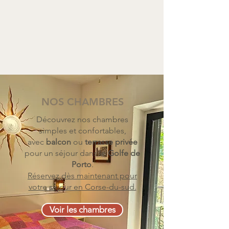
NOS CHAMBRES
Découvrez nos chambres
simples et confortables,
avec
balcon
ou
terrasse privée
pour un séjour dans le
Golfe de
Porto
.
Réservez dès maintenant pour
votre séjour en Corse-du-sud.
Voir les chambres