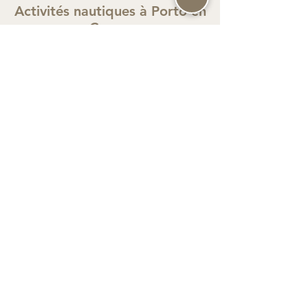
Activités nautiques à Porto en
Corse
Profitez des activités nautiques à Porto
en
Corse
pour vivre des moments
inoubliables : kayak de mer,
promenade en bateau, plongée et
baignade dans des eaux turquoise, au
cœur du magnifique golfe de Porto
classé UNESCO proche de
l'Hôtel le
Bon Accueil
Découvrir